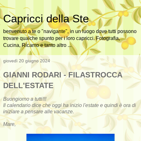
Capricci della Ste
benvenuto a te o "navigante", in un luogo dove tutti possono
trovare qualche spunto per i loro capricci. Fotografia,
Cucina, Ricamo e tanto altro ...
giovedì 20 giugno 2024
GIANNI RODARI - FILASTROCCA
DELL'ESTATE
Buongiorno a tutti!!!
Il calendario dice che oggi ha inizio l'estate e quindi è ora
di
iniziare a pensare alle vacanze.
Mare,