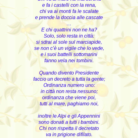
e fa i castelli con la rena,
chi va ai monti fa le scalate
e prende la doccia alle cascate
…
E chi quattrini non ne ha?
Solo, solo resta in città:
si sdrai al sole sul marciapide,
se non c’è un vigile che lo vede,
e i suoi battelli sottomarini
fanno vela nei tombini.
Quando divento Presidente
faccio un decreto a tutta la gente;
Ordinanza numero uno:
in città non resta nessuno;
ordinanza che viene poi,
tutti al mare, paghiamo noi,
inoltre le Alpi e gli Appennini
sono donati a tutti i bambini.
Chi non rispetta il decretato
va in prigione difilato.